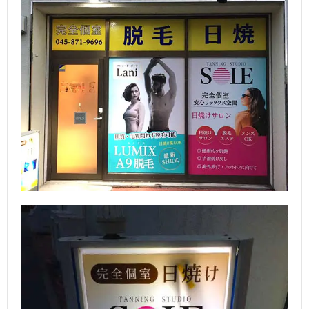
集
わ
せ