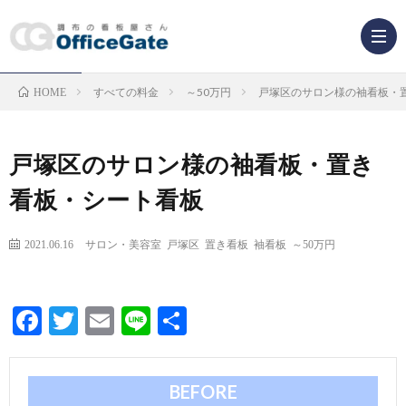
すべての料金
～50万円
戸塚区のサロン様の袖看板・
HOME
業
種
看
戸塚区のサロン様の袖看板・置き
看板・シート看板
か
板
ら
2021.06.16
サロン・美容室
戸塚区
置き看板
袖看板
～50万円
の
看
探
種
板
Facebook
Twitter
Email
Line
共
有
す
類
解
BEFORE
か
説
F