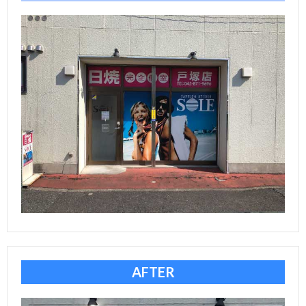
ら
ご
探
依
支
す
頼
払
会
の
い
社
協
流
方
概
力
お
れ
法
要
業
問
者
い
AFTER
募
合