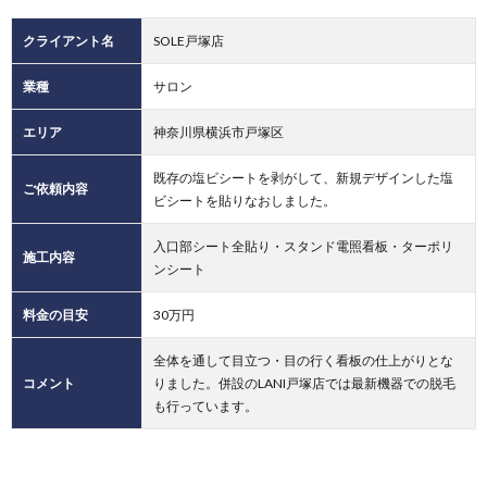
有
クライアント名
SOLE戸塚店
業種
サロン
エリア
神奈川県横浜市戸塚区
既存の塩ビシートを剥がして、新規デザインした塩
ご依頼内容
ビシートを貼りなおしました。
入口部シート全貼り・スタンド電照看板・ターポリ
施工内容
ンシート
料金の目安
30万円
全体を通して目立つ・目の行く看板の仕上がりとな
コメント
りました。併設のLANI戸塚店では最新機器での脱毛
も行っています。