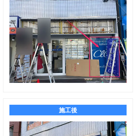
ら
ご
探
依
支
す
頼
払
会
の
い
社
協
流
方
概
力
お
れ
法
要
業
問
施工後
者
い
募
合