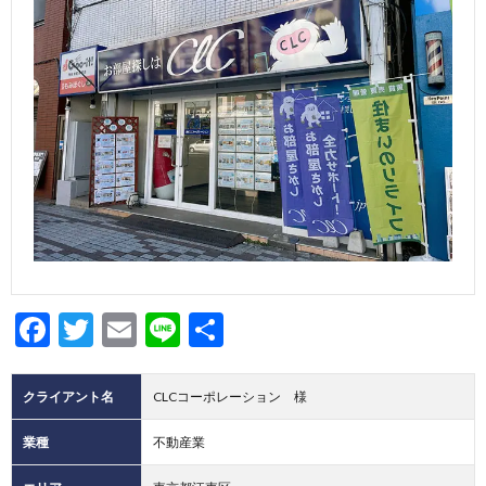
集
わ
せ
Facebook
Twitter
Email
Line
共
有
クライアント名
CLCコーポレーション 様
業種
不動産業