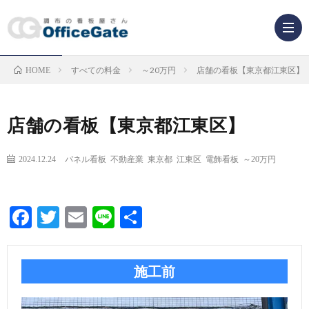
すべての料金
～20万円
店舗の看板【東京都江東区】
HOME
業
種
看
店舗の看板【東京都江東区】
か
板
2024.12.24
パネル看板
不動産業
東京都
江東区
電飾看板
～20万円
ら
の
看
Facebook
Twitter
Email
Line
共
探
種
板
有
す
類
解
施工前
か
説
F