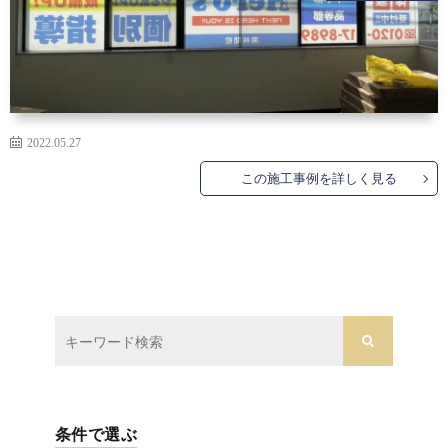
ら
ご
探
依
支
2022.05.27
す
頼
払
会
この施工事例を詳しく見る
の
い
社
協
流
方
概
力
お
れ
法
要
業
問
者
い
募
合
条件で選ぶ