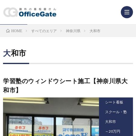
すべてのエリア
神奈川県
大和市
HOME
業
種
看
大和市
か
板
学習塾のウィンドウシート施工【神奈川県大
ら
の
看
和市】
探
種
板
シート看板
スクール・塾
す
類
解
大和市
～20万円
か
説
F