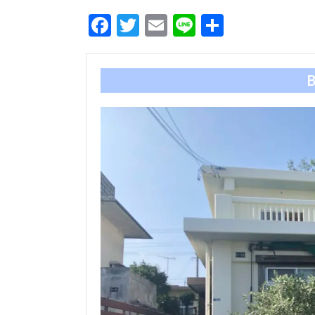
Facebook
Twitter
Email
Line
共
有