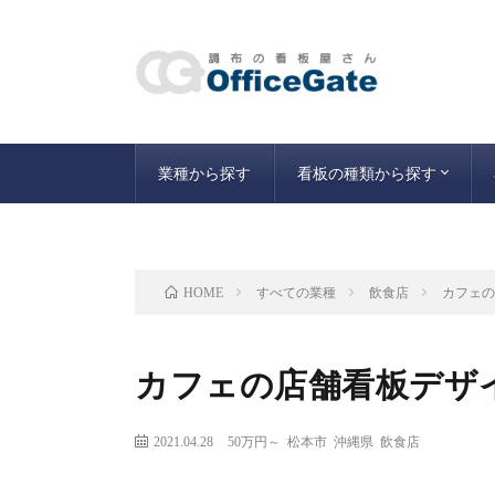
業種から探す
看板の種類から探す
こんな看板も
すべての業種
飲食店
カフェ
HOME
カフェの店舗看板デザ
2021.04.28
50万円～
松本市
沖縄県
飲食店