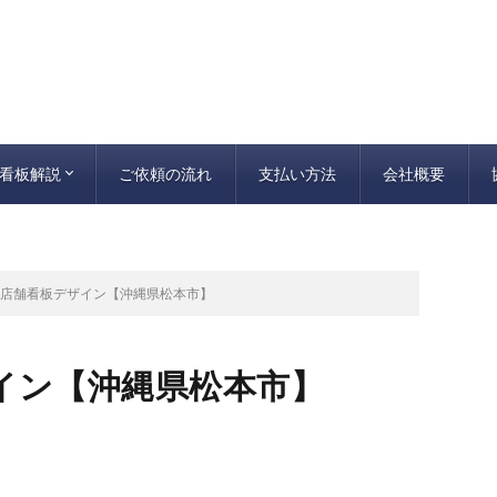
看板解説
ご依頼の流れ
支払い方法
会社概要
看板施工について
看板の種類
FFシート
の店舗看板デザイン【沖縄県松本市】
イン【沖縄県松本市】