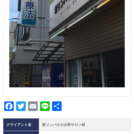
Facebook
Twitter
Email
Line
共
有
クライアント名
新リンパさがみ野サロン様