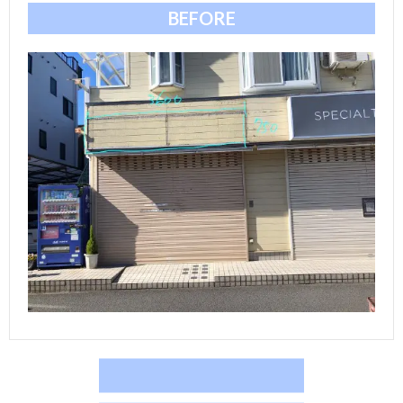
BEFORE
ら
ご
探
依
支
す
頼
払
会
の
い
社
協
流
方
概
力
お
れ
法
要
業
問
者
い
募
合