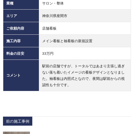
業種
サロン・整体
エリア
神奈川県座間市
ご依頼内容
店舗看板
施工内容
メイン看板と袖看板の新規設置
料金の目安
33万円
駅前の店舗ですが、トータルではあまり主張し過ぎ
ない落ち着いたイメージの看板デザインとなりまし
コメント
た。袖看板は内照式となので、夜間は駅前からの視
認性も十分です。
前の施工事例