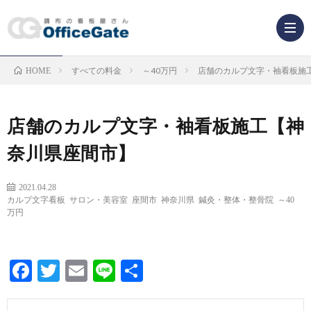
すべての料金
～40万円
店舗のカルプ文字・袖看板施
HOME
業
種
看
店舗のカルプ文字・袖看板施工【神
奈川県座間市】
か
板
ら
2021.04.28
の
看
カルプ文字看板
サロン・美容室
座間市
神奈川県
鍼灸・整体・整骨院
～40
万円
探
種
板
Facebook
Twitter
Email
Line
共
す
類
解
有
か
説
F