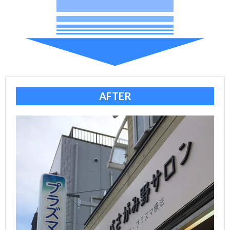
集
わ
せ
AFTER