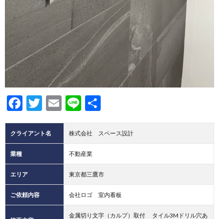
Facebook
Twitter
Email
Line
共
有
クライアント名
株式会社 スペース設計
業種
不動産業
エリア
東京都三鷹市
ご依頼内容
会社ロゴ 室内看板
金属切り文字（カルプ）取付 タイル3Mドリル穴あ