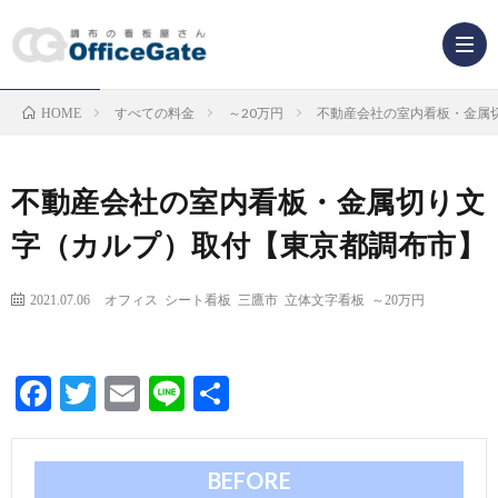
すべての料金
～20万円
不動産会社の室内看板・金属
HOME
業
種
看
不動産会社の室内看板・金属切り文
字（カルプ）取付【東京都調布市】
か
板
ら
2021.07.06
オフィス
シート看板
三鷹市
立体文字看板
～20万円
の
看
探
種
板
Facebook
Twitter
Email
Line
共
有
す
類
解
BEFORE
か
説
F