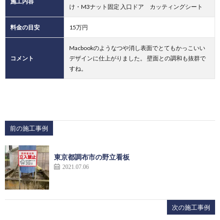
施工内容
け・M3ナット固定 入口ドア カッティングシート
料金の目安
15万円
Macbookのようなつや消し表面でとてもかっこいい
コメント
デザインに仕上がりました。 壁面との調和も抜群で
すね。
前の施工事例
東京都調布市の野立看板
2021.07.06
次の施工事例