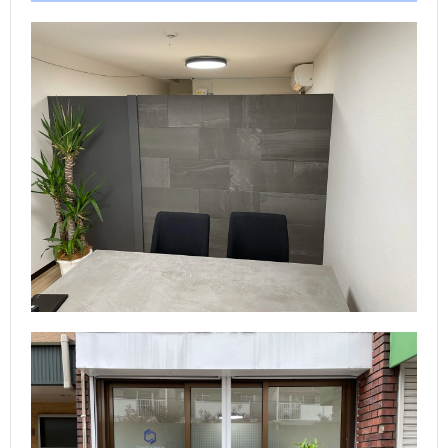
ら
ご
探
依
支
す
頼
払
会
の
い
社
協
流
方
概
力
お
れ
法
要
業
問
者
い
募
合