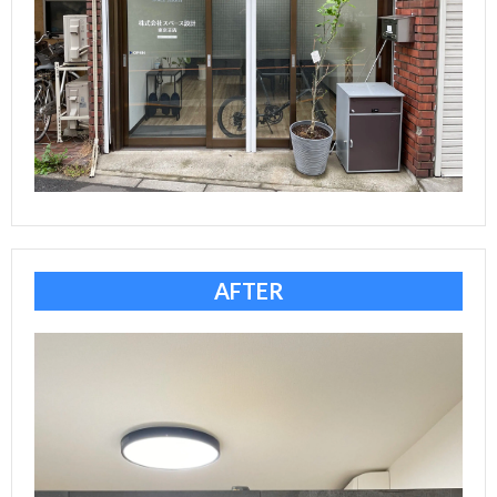
集
わ
せ
AFTER