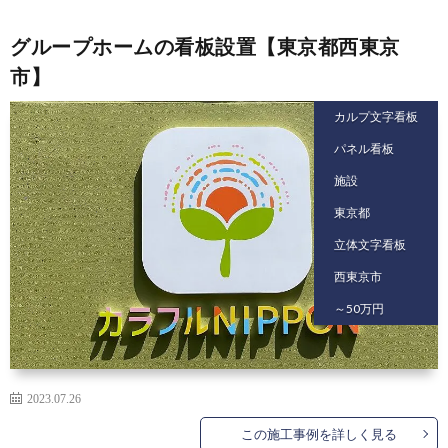
グループホームの看板設置【東京都西東京
市】
カルプ文字看板
パネル看板
施設
東京都
立体文字看板
西東京市
～50万円
2023.07.26
この施工事例を詳しく見る