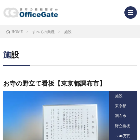
すべての業種
施設
HOME
業
種
看
施設
か
板
お寺の野立て看板【東京都調布市】
ら
の
看
施設
探
種
板
東京都
調布市
す
類
解
野立看板
か
説
～40万円
F