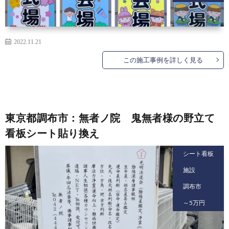
2022.11.21
この施工事例を詳しく見る
東京都調布市：無者ノ院 鬼無者様の野立て
看板シート貼り換え
シート看板
施設
調布市
～5万円