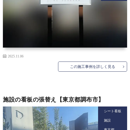
ら
ご
探
依
支
す
頼
払
会
2025.11.06
の
い
社
協
この施工事例を詳しく見る
流
方
概
力
お
れ
法
要
業
問
施設の看板の張替え【東京都調布市】
者
い
シート看板
施設
募
合
東京都