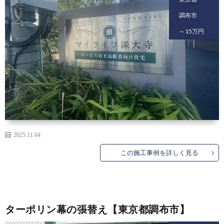
集
わ
調布市
～15万円
せ
2025.11.04
この施工事例を詳しく見る
ターポリン幕の張替え【東京都調布市】