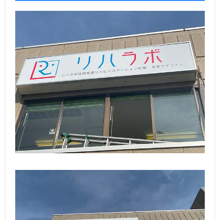
ら
ご
探
依
支
す
頼
払
会
の
い
社
協
流
方
概
力
お
れ
法
要
業
問
者
い
募
合