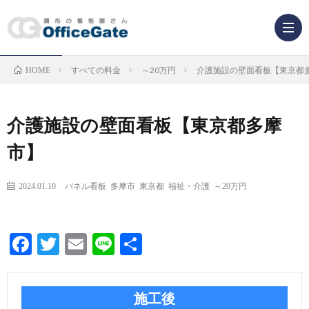
すべての料金
～20万円
介護施設の壁面看板【東京都
HOME
業
種
看
介護施設の壁面看板【東京都多摩
市】
か
板
ら
2024.01.10
パネル看板
多摩市
東京都
福祉・介護
～20万円
の
看
探
種
板
Facebook
Twitter
Email
Line
共
有
す
類
解
施工後
か
説
F