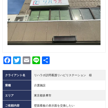
集
わ
せ
Facebook
Twitter
Email
Line
共
有
クライアント名
リハラボ訪問看護リハビリステーション 様
業種
介護施設
エリア
東京都多摩市
ご依頼内容
壁面看板の表示面を交換したい