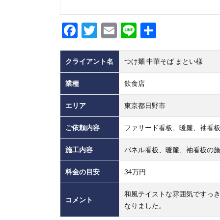
Facebook
Twitter
Email
Line
共
有
クライアント名
つけ麺 中華そば まとい様
業種
飲食店
エリア
東京都日野市
ご依頼内容
ファサード看板、暖簾、袖看
施工内容
パネル看板、暖簾、袖看板の
料金の目安
34万円
和風テイストな雰囲気ですっ
コメント
なりました。