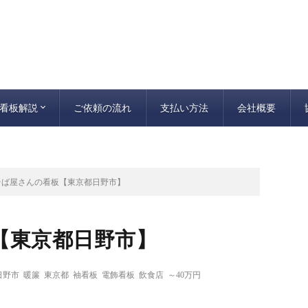
看板解説
ご依頼の流れ
支払い方法
会社概要
看板施工について
看板の種類
FFシート
そば屋さんの看板【東京都日野市】
【東京都日野市】
日野市
暖簾
東京都
袖看板
電飾看板
飲食店
～40万円