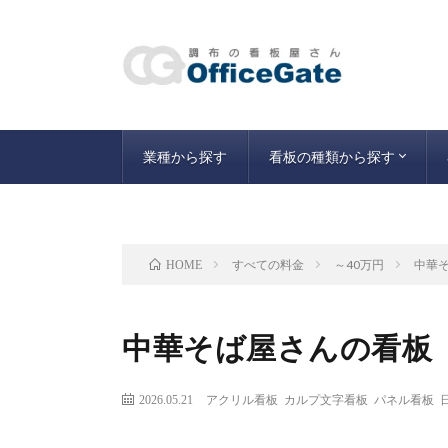
業種から探す
看板の種類から探す
こんな看板も
すべての料金
～40万円
中華
HOME
中華そば屋さんの看板
2026.05.21
アクリル看板
カルプ文字看板
パネル看板