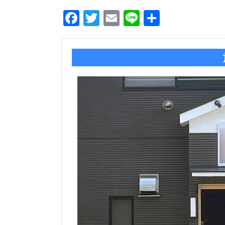
Facebook
Twitter
Email
Line
共
有